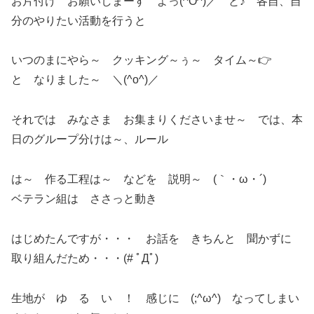
お片付け お願いしまーす よっ(^O^)／ と♪ 各自、自
分のやりたい活動を行うと
いつのまにやら～ クッキング～ぅ～ タイム～👉
と なりました～ ＼(^o^)／
それでは みなさま お集まりくださいませ～ では、本
日のグループ分けは～、ルール
は～ 作る工程は～ などを 説明～ (｀・ω・´)ゞ
ベテラン組は ささっと動き
はじめたんですが・・・ お話を きちんと 聞かずに
取り組んだため・・・(# ﾟДﾟ)
生地が ゆ る い ！ 感じに (;^ω^) なってしまい