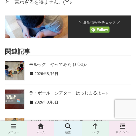
と 言わざるを得ません。(^^♪
＼ 最新情報をチェック ／
関連記事
モルック やってみた (≧◇≦)♪
2026年8月6日
ラ・ポール シアター はっじまるよ～♪
2026年8月6日
今日は ソロ活 楽しむ Dayっ(^O^)／♪
2026年8月5日
メニュー
ホーム
検索
トップ
サイドバー