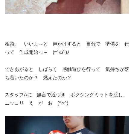
相談。 いいよ～と 声かけすると 自分で 準備を 行
って 作成開始っ～ (=ﾟωﾟ)ﾉ
できあがると しばらく 感触遊びを行って 気持ちが落
ち着いたのか？ 燃えたのか？
スタッフAに 無言で近づき ボクシングミットを渡し、
ニッコリ え が お (^○^)