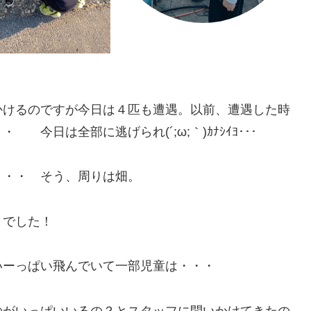
かけるのですが今日は４匹も遭遇。以前、遭遇した時
日は全部に逃げられ(´;ω;｀)ｶﾅｼｲﾖ･･･
・・・ そう、周りは畑。
」でした！
いーっぱい飛んでいて一部児童は・・・
のがいっぱいいるの？とスタッフに問いかけてきたの