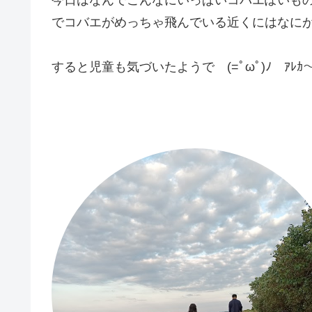
でコバエがめっちゃ飛んでいる近くにはなに
すると児童も気づいたようで (=ﾟωﾟ)ﾉ ｱ