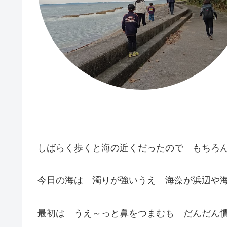
しばらく歩くと海の近くだったので もちろ
今日の海は 濁りが強いうえ 海藻が浜辺や
最初は うえ～っと鼻をつまむも だんだん慣れて