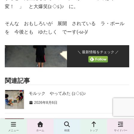
変！ 」 と大爆笑(≧◇≦)♪ に。
そんな おもしろいが 展開 されている ラ・ポール
を 今後とも ゆたしく でーす(-ω-)/
＼ 最新情報をチェック ／
関連記事
モルック やってみた (≧◇≦)♪
2026年8月6日
ラ・ポール シアター はっじまるよ～♪
2026年8月6日
メニュー
ホーム
検索
トップ
サイドバー