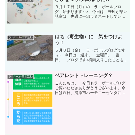
ラ･ポール-日常活動
が シフトチェン...
３月１７日（月）の ラ・ポールブロ
グ 始まります～♪ 今日は 来所が早い
児童は 先週に一部ラミネートしてい
た お魚と 今日追加で要望のあった魚
をラミネートし、クリップを貼り付けて
磁石魚釣りゲームを作成しました。 も
ちろん、釣り竿も作ったんで...
はち（毒生物）に 気をつけよ
ラ･ポール-日常活動
う！
５月８日（金） ラ・ポールブログです
ぅ♪ 今日は 週末、 金曜日。 当
日、 ブログです♪梅雨入りしたこともあ
り 本日も どんどん 天気が↷↷↷
に。 外で 遊びた～い 児童たちでし
たが そこは がまん するのかと お
ペアレントトレーニング？
ラ･ポール-日常活動
～もったら 屋根がある ...
こんにちは。 今日もラ・ポールブログ
ご覧いただきありがとうございます。今
日は昨日、浦添市ハーモニーセンタにて
わくわくの会さん主催公演の「子育て支
援・家族支援の重要性とペアレントトレ
ーニング ～地域の仕組み作り～」での
内容の勉強会を行いました...