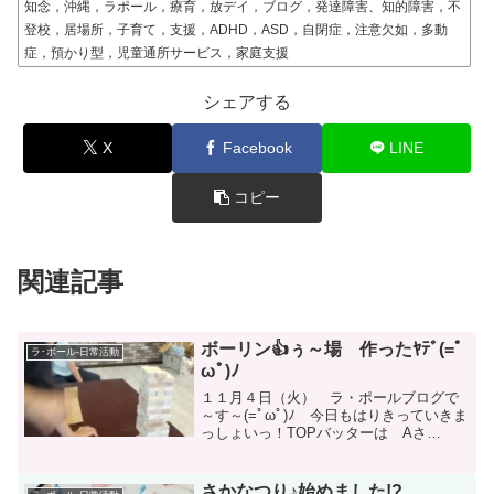
知念，沖縄，ラポール，療育，放デイ，ブログ，発達障害、知的障害，不
登校，居場所，子育て，支援，ADHD，ASD，自閉症，注意欠如，多動
症，預かり型，児童通所サービス，家庭支援
シェアする
X
Facebook
LINE
コピー
関連記事
ボーリン👍ぅ～場 作ったﾔﾃﾞ(=ﾟ
ラ･ポール-日常活動
ωﾟ)ﾉ
１１月４日（火） ラ・ポールブログで
～す～(=ﾟωﾟ)ﾉ 今日もはりきっていきま
っしょいっ！TOPバッターは Aさ
ん。 お友達と一緒に ジェンガ あー
んど 粘土遊びを 行いました♪最初は
個性的？な 造形を 行っていたんです
さかなつり♪始めました!?