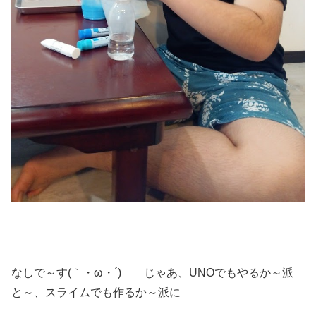
なしで～す(｀・ω・´)ゞ じゃあ、UNOでもやるか～派
と～、スライムでも作るか～派に