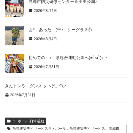
沖縄市防災研修センター＆美里公園♪
2026年8月4日
あ‼ あった～(^^♪ シーグラス👍
2026年8月4日
初めての～♪ 県総合運動公園へ(=ﾟωﾟ)👉
2026年7月31日
きんトレ💪 ダンスっ ヽ(^。^)ノ
2026年7月31日
ラ･ポール-日常活動
放課後等デイサービスラ・ポール，放課後等デイサービス，南城市，