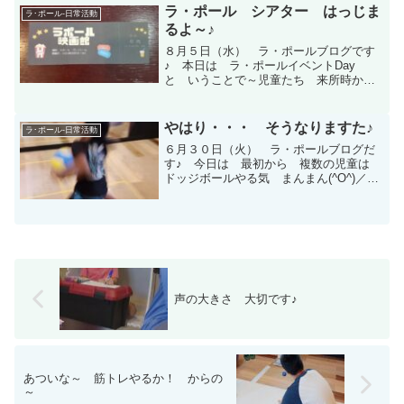
ラ・ポール シアター はっじま
ラ･ポール-日常活動
るよ～♪
８月５日（水） ラ・ポールブログです
♪ 本日は ラ・ポールイベントDay
と いうことで～児童たち 来所時か
ら そわそわ～ して いる 様子
(≧◇≦)♪ それでは みなさんっ(^^♪開演
前に～ 絶対に やらなければ？ ない
やはり・・・ そうなりますた♪
ラ･ポール-日常活動
と～ いけない ...
６月３０日（火） ラ・ポールブログだ
す♪ 今日は 最初から 複数の児童は
ドッジボールやる気 まんまん(^O^)／
で ラ・ポールへ 帰還っ！ おやつ
で エネルギーチャージを行いまして
そっこーで プレイルームへ。 肩慣ら
しの キャッチボー...
声の大きさ 大切です♪
あついな～ 筋トレやるか！ からの
～