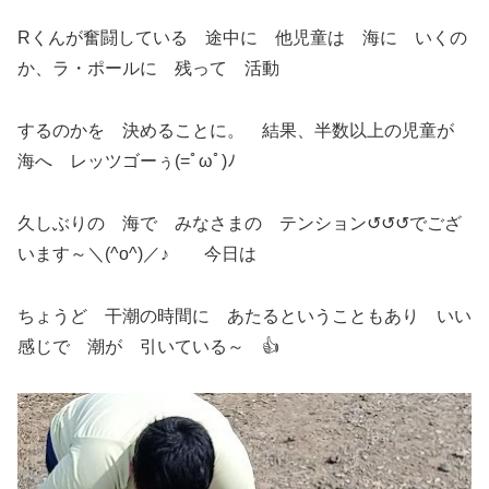
Rくんが奮闘している 途中に 他児童は 海に いくの
か、ラ・ポールに 残って 活動
するのかを 決めることに。 結果、半数以上の児童が
海へ レッツゴーぅ(=ﾟωﾟ)ﾉ
久しぶりの 海で みなさまの テンション↺↺↺でござ
います～＼(^o^)／♪ 今日は
ちょうど 干潮の時間に あたるということもあり いい
感じで 潮が 引いている～ 👍