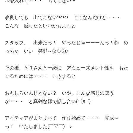
ルを入れて・・・ 出てこない↷
改良しても 出てこない↷↷↷ ここなんだけど・・・
こんな 感じだといいかもよ！と
スタッフ。 出来たっ！ やったじゃーーーんっ！👍 め
っちゃ いい 笑顔～(≧◇≦)♪
その後、ＹＲさんと一緒に アミューズメント性を もた
せるためには・・・ こうすると
おもしろいんじゃない？ いや、こんな感じのほう
が・・・ と真剣な顔で話し合い( ｰ`дｰ´)
アイディアがまとまって 作り始めて・・・ 完成～
っ！ いたしました(￣▽￣) ♪