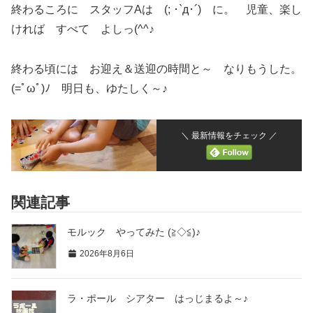
終わるころに スタッフAは (; ･`д･´) に。 児童、楽し
ければ すべて よしっ(^^♪
終わる頃には お迎え＆送迎の時間と～ なりもうした。
(=ﾟωﾟ)ﾉ 明日も、ゆたしく～♪
＼ 最新情報をチェック ／
関連記事
モルック やってみた (≧◇≦)♪
2026年8月6日
ラ・ポール シアター はっじまるよ～♪