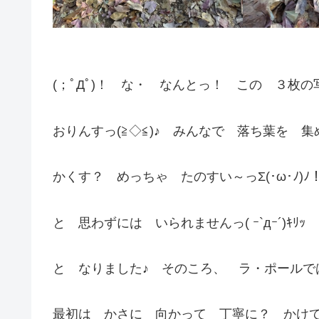
(；ﾟДﾟ)！ な・ なんとっ！ この ３枚
おりんすっ(≧◇≦)♪ みんなで 落ち葉を 
かくす？ めっちゃ たのすい～っΣ(･ω･ﾉ
と 思わずには いられませんっ( ｰ`дｰ´)ｷ
と なりました♪ そのころ、 ラ・ポールでは
最初は かさに 向かって 丁寧に？ かけ