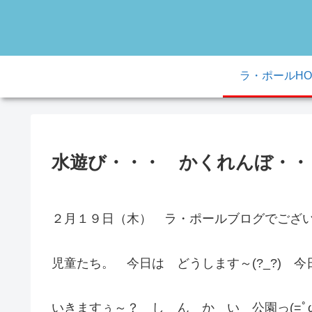
ラ・ポールHO
水遊び・・・ かくれんぼ・・
２月１９日（木） ラ・ポールブログでござい
児童たち。 今日は どうします～(?_?) 
いきますぅ～？ し ん か い 公園っ(=ﾟω