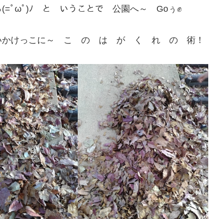
ﾟωﾟ)ﾉ と いうことで 公園へ～ Goぅ✊
いかけっこに～ こ の は が く れ の 術！