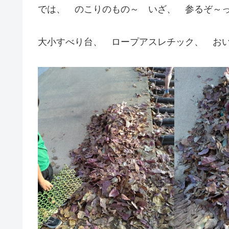
では、 のこりのもの～ いざ、 参るぞ～っ(=
大小すべり台、 ロープアスレチック、 お