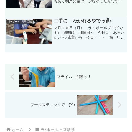
もあり利用児童は 少なかったんです
が その分 マンツーマンで コミュニ
ケーションが取れるので～ 👍今日は
ちょいと 遅めの昼ごはんを 頂きまし
て～ １３時３０分までは ...
二手に わかれるやでっ✌♪
ラ･ポール-日常活動
２月１６日（月） ラ・ポールブログで
す♪ 週明け、月曜日～ 今日は あった
かい～♪児童から 今日・・・ 海 行く
ん？ と お声が 上がったので～ み
んな そろってから相談しよう～ そう
しよう！ と いうことで それまで
各自、 自由活動～ ...
スライム 召喚っ！
プールスティックで (^^♪
ホーム
ラ･ポール-日常活動