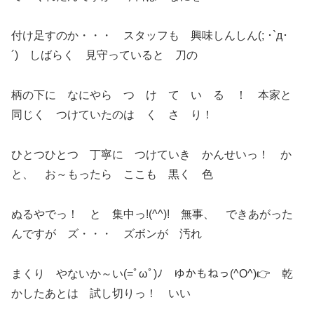
付け足すのか・・・ スタッフも 興味しんしん(; ･`д･
´) しばらく 見守っていると 刀の
柄の下に なにやら つ け て い る ！ 本家と
同じく つけていたのは く さ り！
ひとつひとつ 丁寧に つけていき かんせいっ！ か
と、 お～もったら ここも 黒く 色
ぬるやでっ！ と 集中っ!(^^)! 無事、 できあがった
んですが ズ・・・ ズボンが 汚れ
まくり やないか～い(=ﾟωﾟ)ﾉ ゆかもねっ(^O^)👉 乾
かしたあとは 試し切りっ！ いい