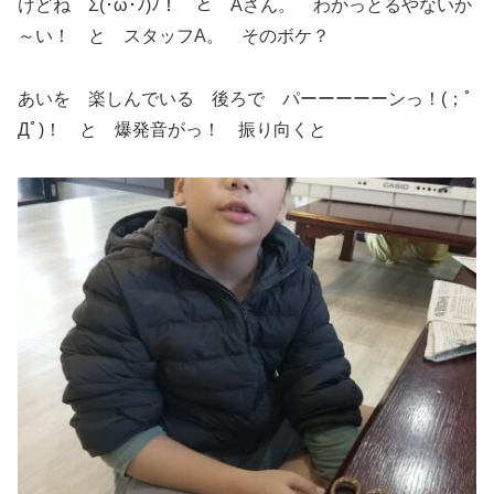
けどね Σ(･ω･ﾉ)ﾉ！ と Aさん。 わかっとるやないか
～い！ と スタッフA。 そのボケ？
あいを 楽しんでいる 後ろで パーーーーーンっ！(；ﾟ
Дﾟ)！ と 爆発音がっ！ 振り向くと