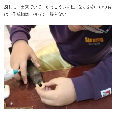
感じに 出来ていて かっこうぃ～ねぇ(≧◇≦)👍 いつも
は 作成物は 持って 帰らない