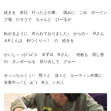
続きを 本日 行ったとの事。 因みに これ ボーリン
グ場 だそうで ちゃんと びー玉が
転がるように 作られておりました♪ からの～ Rさん
＆Kくんは 剣つくりっ！ の 続きを
かいし～っ(=ﾟωﾟ)ﾉ まずは Rさん。 何枚も 同じ形
の ダンボールを 切り出して グルー
せっっちゃくぅ✨ 黙々と 淡々と ルーティン作業に
全集中っ！(; ･`д･´) 本人 いわく