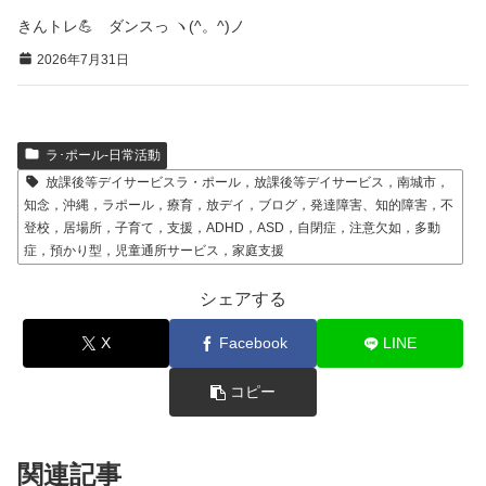
きんトレ💪 ダンスっ ヽ(^。^)ノ
2026年7月31日
ラ･ポール-日常活動
放課後等デイサービスラ・ポール，放課後等デイサービス，南城市，
知念，沖縄，ラポール，療育，放デイ，ブログ，発達障害、知的障害，不
登校，居場所，子育て，支援，ADHD，ASD，自閉症，注意欠如，多動
症，預かり型，児童通所サービス，家庭支援
シェアする
X
Facebook
LINE
コピー
関連記事