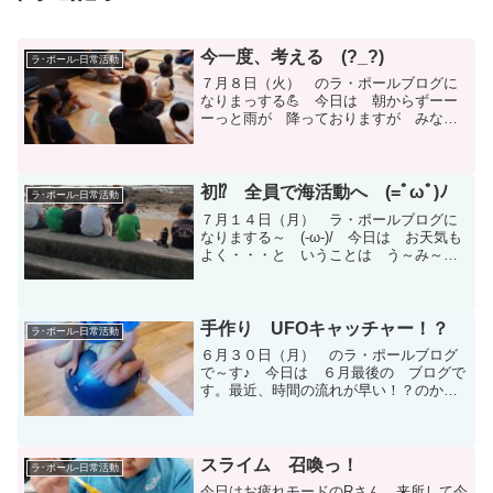
今一度、考える (?_?)
ラ･ポール-日常活動
７月８日（火） のラ・ポールブログに
なりまっする💪 今日は 朝からずーー
ーっと雨が 降っておりますが みなさ
ま どうお過ごしだったでしょうか
～？ お迎え時には 晴れ間？に あた
り 運がよかったんですが その後は
帰りまで 雨☔児童は ちょい...
初⁉ 全員で海活動へ (=ﾟωﾟ)ﾉ
ラ･ポール-日常活動
７月１４日（月） ラ・ポールブログに
なりまする～ (-ω-)/ 今日は お天気も
よく・・・と いうことは う～み～
活動 いきた～いっ！ で す よ
ね ～ (≧◇≦)♪真っ先に みんなに ア
プローチしてくれたのは・・・ Kさ
ん。 最初は ...
手作り UFOキャッチャー！？
ラ･ポール-日常活動
６月３０日（月） のラ・ポールブログ
で～す♪ 今日は ６月最後の ブログで
す。最近、時間の流れが早い！？のか
あっしが年を取ったのか あっという間
に ６月も終了に。そんな 時間の流れ
など 気にしな～い 元気な児童たち
今日は こんなん しま...
スライム 召喚っ！
ラ･ポール-日常活動
今日はお疲れモードのRさん。来所して今