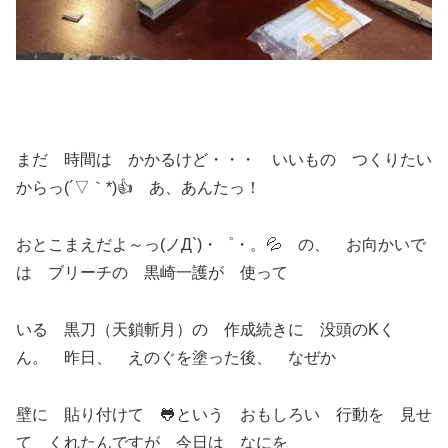
まだ 時間は かかるけど・・・ いいもの つくりたい
からっ(´▽｀*)👍 あ、あんたっ！
おとこまえだよ～っ(ノД`)・゜・。💦 の、 お向かいで
は ブリーチの 黒崎一護が 使って
いる 黒刀（天鎖斬月）の 作成続きに 没頭のKく
ん。 昨日、 えのぐを塗った後、 なぜか
壁に 貼り付けて 🐸という おもしろい 行動を 見せ
て くれたんですが 今日は なにを