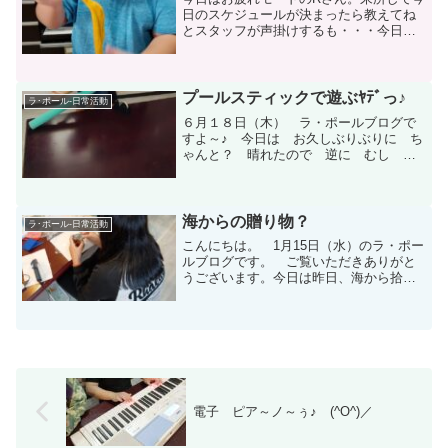
日のスケジュールが決まったら教えてね
とスタッフが声掛けするも・・・今日は
ゆっくりしたい・・・ というのが本音
ですがいいだせず。しばらくすると
「 スライム 」作ろうかな。 と。や
ることが決まったらお次は...
プールスティックで遊ぶﾔﾃﾞっ♪
ラ･ポール-日常活動
６月１８日（木） ラ・ポールブログで
すよ～♪ 今日は お久しぶりぶりに ち
ゃんと？ 晴れたので 逆に むし あ
っつ！(>_<) 湿気を 含んだ 熱気が
やばす( ˘ω˘)ｽﾔｧ でも～そんな 熱気
に 負けないくらい テンション あげ
↺な 児...
海からの贈り物？
ラ･ポール-日常活動
こんにちは。 1月15日（水）のラ・ポー
ルブログです。 ご覧いただきありがと
うございます。今日は昨日、海から拾っ
てきたシーグラスや貝殻を使って各自、
工作をしました。まずはYさん。 拾って
きたシーグラスを洗ってかわかしてビン
にグルーガンを使っ...
電子 ピア～ノ～ぅ♪ (^O^)／