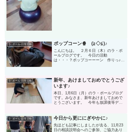
方がぎこちなかったこともありバランス
ボールを投げてもらうと・...
ポップコーン🍿 (≧◇≦)♪
ラ･ポール-日常活動
こんにちは。 ２月６日（木）のラ・ポ
ールブログです。 今日の活動
は・・・？ポップコーーーン 作りっ♪
となります。 先週、Yさんがポップコー
ン作りたいと話してくれたのでレシピを
探してくれていたんです。そのレシピを
元に買い出しを行っての今日の...
新年、あけましておめでとうござ
ラ･ポール-日常活動
います♪
本日、1月6日（月）のラ・ポールブログ
です。みなさま、新年あけましておめで
とうございます。 今年も放課後等デイ
サービス ラ・ポールを宜しくお願い致
します。今日は初日ということもありの
んびりいきたいね～と児童と談笑。さ
今日から更ににぎやかに♪
ラ･ポール-日常活動
て、児童の「 せんたく ...
先ほども記事にしましたが去る、11月23
日の相談説明会へのご参加、ご協力あり