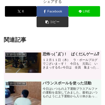
シェアする
X
Facebook
LINE
コピー
関連記事
恐怖っ( ﾟДﾟ)！ ばくだんゲーム⁉
ラ･ポール-日常活動
１２月１１日（木） ラ・ポールブログ
でございま～す！ 今日も 元気に い
きまっする💪♪今日は 全員 集まった
ところで はじまったのは ばくだんゲ
ームっ！ いつもは 陽気？パリピ？
な感じの 音楽で 半ば 踊りながら
どんちゃん♪ 楽しむ感...
バランスボールを使った活動
ラ･ポール-日常活動
今日はいつもの上下運動プラスアルファ
の運動を追加してみました。最初はいつ
ものように上下運動から入り体があった
まってきたら・・・バランスボール投げ
に挑戦。 前回の利用時にボールの投げ