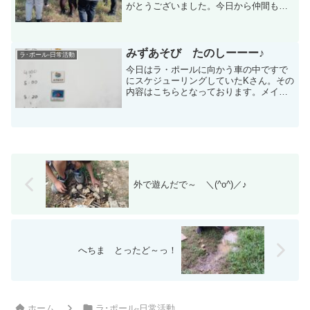
がとうございました。今日から仲間も増
えさらににぎやかになった放課後等デイ
サービス ラ・ポールを宜しくお願いし
ます。今日は初お目見えになりますが
ラ・ポールには専用の畑...
みずあそび たのしーーー♪
ラ･ポール-日常活動
今日はラ・ポールに向かう車の中ですで
にスケジューリングしていたKさん。その
内容はこちらとなっております。メイン
イベントの水遊び。 写真から・・・
楽しさ伝わります？ ね(≧◇≦)♪まずは手
作りで水てっぽうをつくります。できま
したら～ 外へ ...
外で遊んだで～ ＼(^o^)／♪
へちま とったど～っ！
ホーム
ラ･ポール-日常活動