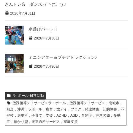
きんトレ💪 ダンスっ ヽ(^。^)ノ
2026年7月31日
水遊びパートⅡ
2026年7月30日
ミニシアター＆プチアトラクション♪
2026年7月30日
ラ･ポール-日常活動
放課後等デイサービスラ・ポール，放課後等デイサービス，南城市，
知念，沖縄，ラポール，療育，放デイ，ブログ，発達障害、知的障害，不
登校，居場所，子育て，支援，ADHD，ASD，自閉症，注意欠如，多動
症，預かり型，児童通所サービス，家庭支援