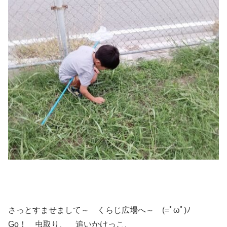
さっとすませまして～ くらじ広場へ～ (=ﾟωﾟ)ﾉ
Go！ 虫取り、 追いかけっこ、