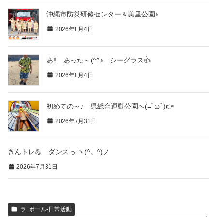
沖縄市防災研修センター＆美里公園♪
2026年8月4日
あ‼ あった～(^^♪ シーグラス👍
2026年8月4日
初めての～♪ 県総合運動公園へ(=ﾟωﾟ)👉
2026年7月31日
きんトレ💪 ダンスっ ヽ(^。^)ノ
2026年7月31日
ラ･ポール-日常活動