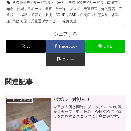
放課後等デイサービスラ・ポール，放課後等デイサービス，南城市，
知念，沖縄，ラポール，療育，放デイ，ブログ，発達障害、知的障害，不
登校，居場所，子育て，支援，ADHD，ASD，自閉症，注意欠如，多動
症，預かり型，児童通所サービス，家庭支援
シェアする
X
Facebook
LINE
コピー
関連記事
パズル 対戦っ！
ラ･ポール-日常活動
今日は入所と同時にブロックスでの対戦
をスタッフに申し込み。今日初めてブロ
ックスをするスタッフに丁寧に遊び方を
教えてくれるRさん。１回戦目はボロ勝ち
して気持ちあげあげ↺ で２回戦へ。し
かし・・・ さすがは大人。 勝利し