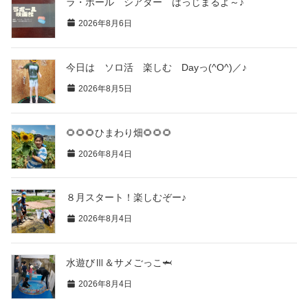
ラ・ポール シアター はっじまるよ～♪
2026年8月6日
今日は ソロ活 楽しむ Dayっ(^O^)／♪
2026年8月5日
🌻🌻🌻ひまわり畑🌻🌻🌻
2026年8月4日
８月スタート！楽しむぞー♪
2026年8月4日
水遊びⅢ＆サメごっこ🦈
2026年8月4日