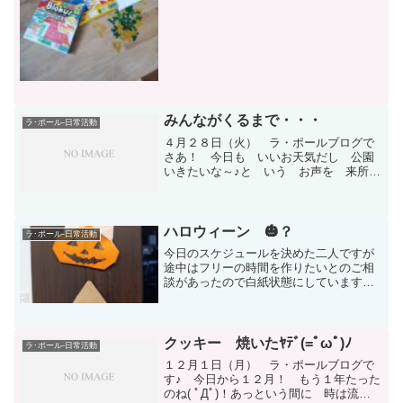
てドロー。次のリベンジ...
みんながくるまで・・・
ラ･ポール-日常活動
４月２８日（火） ラ・ポールブログで
さあ！ 今日も いいお天気だし 公園
いきたいな～♪と いう お声を 来所す
ぐの Aさん、 Sさんから 頂いていた
ので みんなが来たら・・・プレゼンし
て みたら？ と ご提案(^O^)／♪ り
ょーかいっ(｀...
ハロウィーン 🎃？
ラ･ポール-日常活動
今日のスケジュールを決めた二人ですが
途中はフリーの時間を作りたいとのご相
談があったので白紙状態にしています。
今日は？今日も？ スタッフ自身が児童
と一緒に楽しんでしまい写真少ないで
す。すいません(´;ω;｀)です。おやつ後に
各自、好きな活動を...
クッキー 焼いたﾔﾃﾞ(=ﾟωﾟ)ﾉ
ラ･ポール-日常活動
１２月１日（月） ラ・ポールブログで
す♪ 今日から１２月！ もう１年たった
のね( ﾟДﾟ)！あっという間に 時は流