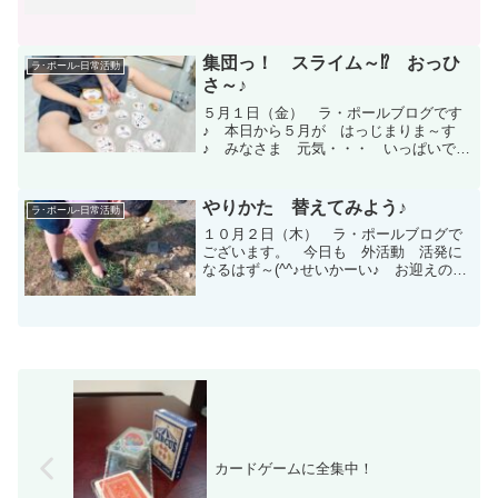
れ・・・ １日、１日を大切に 生き
て いかねばっ！ と思う今日、このご
ろで ございます。 今日も 児童は
元気いっぱいで ラ・...
集団っ！ スライム～⁉ おっひ
ラ･ポール-日常活動
さ～♪
５月１日（金） ラ・ポールブログです
♪ 本日から５月が はっじまりま～す
♪ みなさま 元気・・・ いっぱいで～
す(^O^)／ 週末だけど👍 お天気も い
いので 外活動に いきた～い と い
うのかな？ と 思ったんですが みな
やりかた 替えてみよう♪
ラ･ポール-日常活動
さま 今日は 中...
１０月２日（木） ラ・ポールブログで
ございます。 今日も 外活動 活発に
なるはず～(^^♪せいかーい♪ お迎えの時
から 今日こそは・・・ 「 火起こ
し 」 成功させる！ と宣言する 児
童 多数っ！ (￣▽￣)♪ カバンをおい
て 手を洗ったら...
カードゲームに全集中！