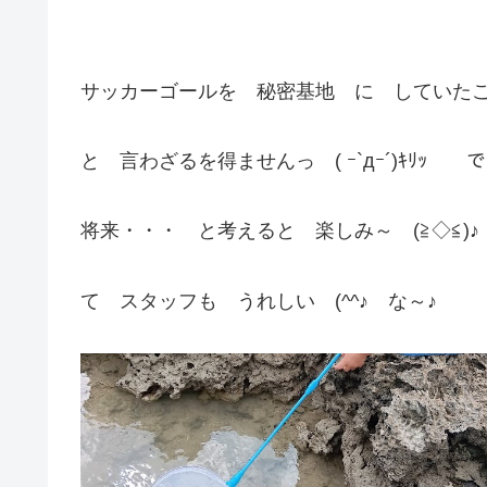
サッカーゴールを 秘密基地 に していた
と 言わざるを得ませんっ ( ｰ`дｰ´)ｷﾘ
将来・・・ と考えると 楽しみ～ (≧◇≦)
て スタッフも うれしい (^^♪ な～♪ そ