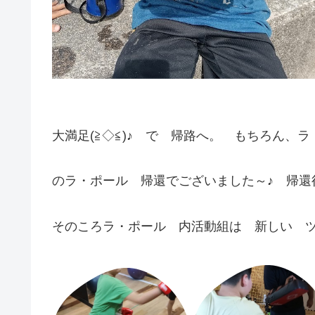
大満足(≧◇≦)♪ で 帰路へ。 もちろん、
のラ・ポール 帰還でございました～♪ 帰還後
そのころラ・ポール 内活動組は 新しい 