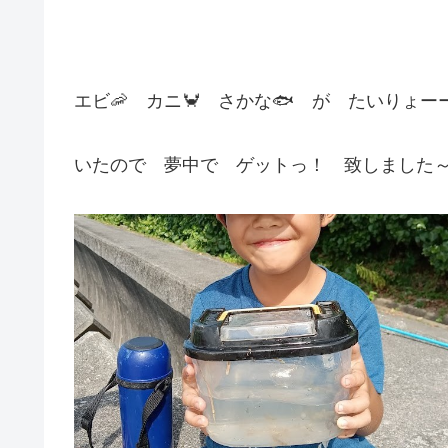
エビ🦐 カニ🦀 さかな🐟 が たいりょ
いたので 夢中で ゲットっ！ 致しました