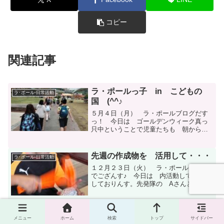
コピー
関連記事
ラ・ポールっ子 in こどもの
ラ･ポール-日常活動
国 (^^♪
５月４日（月） ラ・ポールブログだす
っ！ 今日は ゴールデンウィーク真っ
只中ということで児童たちも 朝から
テンションアゲアゲ～(≧◇≦)♪ アンド
本日は ラ・ポール in こどもの国
ということで 楽しみ Maxっ(^O^)／
先週の作成物を 活用して・・・
ラ･ポール-日常活動
♪ 今日は...
１２月２３日（火） ラ・ポールブログ
でござんす♪ 今日は 内活動して 過ご
しておりんす。先発隊の Aさんと Kさ
んは お互い 声をかけあって 「 ア
ルミ玉 」 に 着手っ(^^♪最近、 ア
ルミ玉が トレンドの ラ・ポール。
昨日までで 得た...
台風の影響で・・・
メニュー
ホーム
検索
トップ
サイドバー
ラ･ポール-日常活動