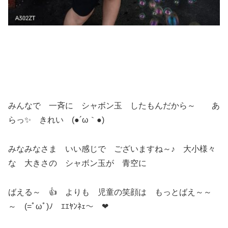
みんなで 一斉に シャボン玉 したもんだから～ あ
らっ✨ きれい (●´ω｀●)
みなみなさま いい感じで ございますね～♪ 大小様々
な 大きさの シャボン玉が 青空に
ばえる～ 👍 よりも 児童の笑顔は もっとばえ～～
～ (=ﾟωﾟ)ﾉ ｴｴﾔﾝﾈｪ～ ❤