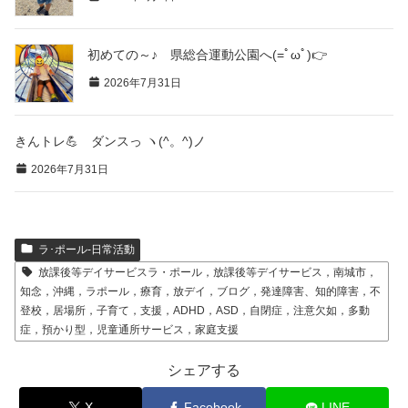
初めての～♪ 県総合運動公園へ(=ﾟωﾟ)👉
2026年7月31日
きんトレ💪 ダンスっ ヽ(^。^)ノ
2026年7月31日
ラ･ポール-日常活動
放課後等デイサービスラ・ポール，放課後等デイサービス，南城市，
知念，沖縄，ラポール，療育，放デイ，ブログ，発達障害、知的障害，不
登校，居場所，子育て，支援，ADHD，ASD，自閉症，注意欠如，多動
症，預かり型，児童通所サービス，家庭支援
シェアする
X
Facebook
LINE