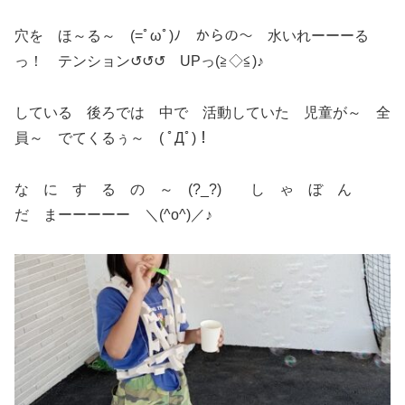
穴を ほ～る～ (=ﾟωﾟ)ﾉ からの～ 水いれーーーる
っ！ テンション↺↺↺ UPっ(≧◇≦)♪
している 後ろでは 中で 活動していた 児童が～ 全
員～ でてくるぅ～ ( ﾟДﾟ)！
な に す る の ～ (?_?) し ゃ ぼ ん
だ まーーーーー ＼(^o^)／♪