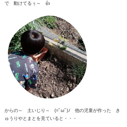
で 動けてるぅ～ 👍
からの～ 土いじり～ (=ﾟωﾟ)ﾉ 他の児童が作った き
ゅうりやとまとを見ていると・・・