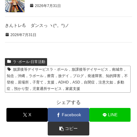
2026年7月31日
きんトレ💪 ダンスっ ヽ(^。^)ノ
2026年7月31日
ラ･ポール-日常活動
放課後等デイサービスラ・ポール，放課後等デイサービス，南城市，
知念，沖縄，ラポール，療育，放デイ，ブログ，発達障害、知的障害，不
登校，居場所，子育て，支援，ADHD，ASD，自閉症，注意欠如，多動
症，預かり型，児童通所サービス，家庭支援
シェアする
X
Facebook
LINE
コピー