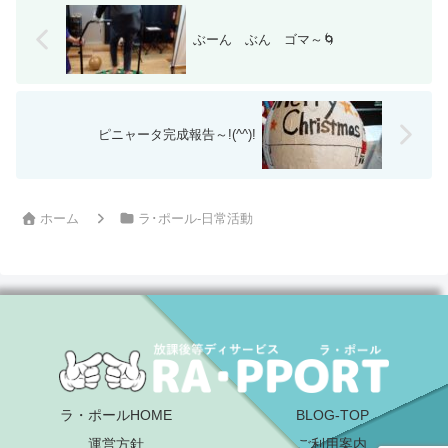
ぶーん ぶん ゴマ～🌀
ピニャータ完成報告～!(^^)!
ホーム
ラ･ポール-日常活動
ラ・ポールHOME
BLOG-TOP
運営方針
ご利用案内