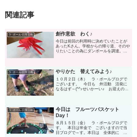
関連記事
創作意欲 わく♪
ラ･ポール-日常活動
今日は前回の利用時に決めていたことが
あったKさん。学校からの帰り道、そのや
りたいことの為にダンボールを調達。お
やつで腹ごしらえを終えるとパソコンで
作り方を検索。その内容とは・・・
エヴァンゲリオンをダンボールで作
る！ です。わくわくしなが...
やりかた 替えてみよう♪
ラ･ポール-日常活動
１０月２日（木） ラ・ポールブログで
ございます。 今日も 外活動 活発に
なるはず～(^^♪せいかーい♪ お迎えの時
から 今日こそは・・・ 「 火起こ
し 」 成功させる！ と宣言する 児
童 多数っ！ (￣▽￣)♪ カバンをおい
て 手を洗ったら...
今日は フルーツバスケット
ラ･ポール-日常活動
Day！
８月１５日（金） ラ・ポールブログで
す。 本日は🌸金で ございますので当
日ブログで～す。本日は 全体的に 集