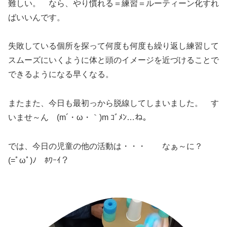
難しい。 なら、やり慣れる＝練習＝ルーティーン化すれ
ばいいんです。
失敗している個所を探って何度も何度も繰り返し練習して
スムーズにいくように体と頭のイメージを近づけることで
できるようになる早くなる。
またまた、今日も最初っから脱線してしまいました。 す
いませ～ん (m´・ω・｀)m ｺﾞﾒﾝ…ね。
では、今日の児童の他の活動は・・・ なぁ～に？
(=ﾟωﾟ)ﾉ ﾎﾜｰｲ？