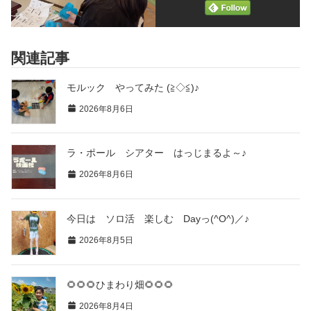
関連記事
モルック やってみた (≧◇≦)♪
2026年8月6日
ラ・ポール シアター はっじまるよ～♪
2026年8月6日
今日は ソロ活 楽しむ Dayっ(^O^)／♪
2026年8月5日
🌻🌻🌻ひまわり畑🌻🌻🌻
2026年8月4日