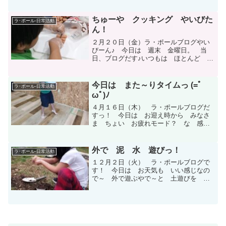
中力が低め。 週末ということもあり
ちょっと お疲れ？ かも。でも、個人
活動（短期集中）は 活発～ (^○^)♪ に
ちゅーや クッキング やいびた
ラ･ポール-日常活動
行われて おりま...
ん！
２月２０日（金）ラ・ポールブログやい
びーん♪ 今日は 週末 金曜日。 当
日、ブログだす♪いつもは ほとんど 児
童が来てから やる活動を 決めている
んですが・・・ スタッフSから先週、購
入した ウインナーを 利用した クッ
今日は また～りタイムっ (=ﾟ
ラ･ポール-日常活動
キングぅ👍が やりた...
ωﾟ)ﾉ
４月１６日（木） ラ・ポールブログだ
すっ！ 今日は お迎え時から みなさ
ま ちょい お疲れモード？ な 感じ
～(;^ω^) 週末だから でしょうか～♪
そんな日は まったりタイムで いい
と 思いますっ(≧◇≦)♪ ドッジボール
外で 泥 水 遊びっ！
ラ･ポール-日常活動
も いつもの ...
１２月２日（火） ラ・ポールブログで
す！ 今日は お天気も いい感じなの
で～ 外で遊ぶやで～と 土遊びを 楽
しんだのはKさん。 土をほりほりしてい
ると 近くに あった 白いビニール
に 土を inっ！ スタッフに 土の入
った スコップをもって...