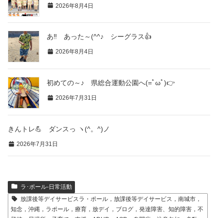
2026年8月4日
あ‼ あった～(^^♪ シーグラス👍
2026年8月4日
初めての～♪ 県総合運動公園へ(=ﾟωﾟ)👉
2026年7月31日
きんトレ💪 ダンスっ ヽ(^。^)ノ
2026年7月31日
ラ･ポール-日常活動
放課後等デイサービスラ・ポール，放課後等デイサービス，南城市，
知念，沖縄，ラポール，療育，放デイ，ブログ，発達障害、知的障害，不