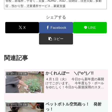
登校，居場所，子育て，支援，ADHD，ASD，自閉症，注意欠如，多動
症，預かり型，児童通所サービス，家庭支援
シェアする
X
Facebook
LINE
コピー
関連記事
かくれんぼー ＼(^o^)／!!
ラ･ポール-日常活動
４月１日（火） 今日から新年度の幕開
けでございます。 今年度もラ・ポール
をゆたしく！今日から新規採用のスタッ
フーぅ～が な・なんとっ！ ３人も( ﾟ
Дﾟ)！ ありがとうございまーす♪ これ
から更に活動の幅が広がりますな(≧◇≦)♪
ということ...
ペットボトル空気砲っ！ 発射
ラ･ポール-日常活動
っ！