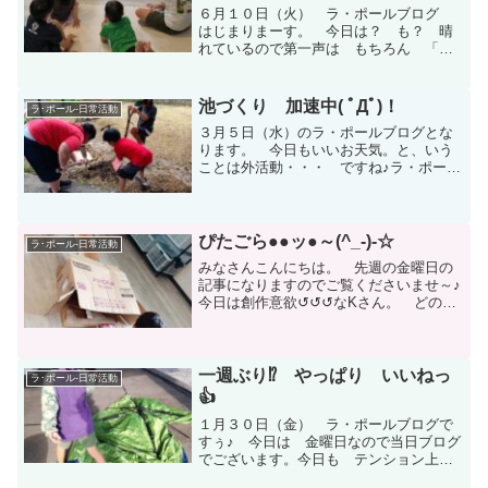
６月１０日（火） ラ・ポールブログ
はじまりまーす。 今日は？ も？ 晴
れているので第一声は もちろん 「
海いける？ 」 でした。 が、 今日
は今後の海だけじゃなく外活動につい
て お話しが ありまーす。 というこ
池づくり 加速中( ﾟДﾟ)！
ラ･ポール-日常活動
とで みなさん 一旦、集合...
３月５日（水）のラ・ポールブログとな
ります。 今日もいいお天気。と、いう
ことは外活動・・・ ですね♪ラ・ポール
到着後、GRさん、YRさんがすぐに外活
動。 一緒に「池」つくろーぜーとな
り せっせと穴を 大きく し始めまし
た。ストーーップ！ 池...
ぴたごら●●ッ●～(^_-)-☆
ラ･ポール-日常活動
みなさんこんにちは。 先週の金曜日の
記事になりますのでご覧くださいませ～♪
今日は創作意欲↺↺↺なKさん。 どの材
料でなにを作るか考えて～ ひ💡ら✨め⚡
い ( ﾟДﾟ)た！まずは壁に・・・ こうし
て・・・ こうで・・・できた！ す
ごいでしょ...
一週ぶり⁉ やっぱり いいねっ
ラ･ポール-日常活動
👍
１月３０日（金） ラ・ポールブログで
すぅ♪ 今日は 金曜日なので当日ブログ
でございます。今日も テンション上げ
て～ いきまっしょいっ(=ﾟωﾟ)ﾉ ｵｰｰｰ