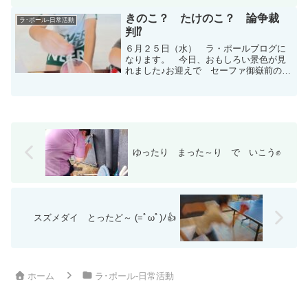
✊ と、いうことで 本日は前週に 計画
を 立てた 流れで～ 「 たき火
きのこ？ たけのこ？ 論争裁
ラ･ポール-日常活動
Dayっ！ ...
判⁉
６月２５日（水） ラ・ポールブログに
なります。 今日、おもしろい景色が見
れました♪お迎えで セーファ御嶽前の坂
をおり ラ・ポールに向かっているとき
に 海の方を見ると雨が降っている？
ここはめっちゃ晴れてるのに！と思っ
て 車を走らせていると ...
ゆったり まった～り で いこう✊
スズメダイ とったど～ (=ﾟωﾟ)ﾉ👍
ホーム
ラ･ポール-日常活動