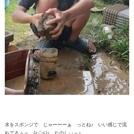
水をスポンジで じゃーーーぁ っとね♪ いい感じで流
れてるぅ～ (≧◇≦)♪ たのしぃ～♪