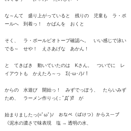
な～んて 盛り上がっていると 残りの 児童も ラ・ポ
ールへ 到着っ！ かばんを おくと
そく、 ラ・ポールビオトープ確認へ。 いい感じで泳い
でる～ せや！ えさあげな あかん！
と てきぱき 動いていたのは Kさん。 ついでに レ
イアウトも かえたろ～っ Σ(･ω･ﾉ)ﾉ！
からの 水遊び 開始っ！ みずでっぽう、 たらいみず
ため、 ラーメン作りっ(；ﾟДﾟ)⁉ が
始まりましたっ(=ﾟωﾟ)ﾉ おなべ（ばけつ）からスープ
（泥水の濃さで味表現 塩 → 透明の水、